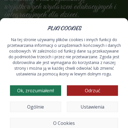
wyjątkowych wydarzeń edukacyjnych i
integracyjnych dla dzieci.
PLIKI COOKIES
Na tej stronie używamy plików cookies i innych funkcji do
O firmie
przetwarzania informacji o urządzeniach końcowych i danych
osobowych. W zależności od funkcji dane są przekazywane
do podmiotów trzecich i przez nie przetwarzane. Zgoda jest
dobrowolna ale jest wymagana do korzystania z naszej
strony i można ją w każdej chwili odwołać lub zmienić
Tworzymy miejsce, gdzie dzieci rozwijają swoje talenty i
ustawienia za pomocą ikony w lewym dolnym rogu.
bawią się radośnie, a rodzice czują się spokojnie.
Ok, zrozumiałem!
Odrzuć
Kontakt
Ogólnie
Ustawienia
O Cookies
dawidijula@interia.pl