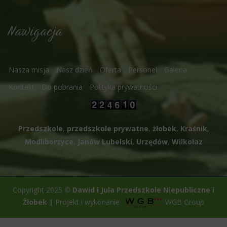
Nawigacja
Nasza misja
Nasz dzień
Oferta
Personel
Galeria
Kontakt
Do pobrania
Polityka prywatności
Przedszkole
,
przedszkole prywatne
,
żłobek
,
Kraśnik
,
Modliborzyce
,
Janów Lubelski
,
Urzędów
,
Wilkołaz
Copyright 2025
©
Dawid i Jula Przedszkole Niepubliczne i
Żłobek
|
Projekt i wykonanie
WGB Group