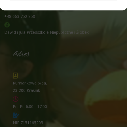
+48 663 752 850
Dawid i Jula Przedszkole Niepubliczne i Żłobek
Adres
Rumiankowa 6/5a,
23-200 Kraśnik
Pn.-Pt. 6.00 - 17.00
NIP:7151165205