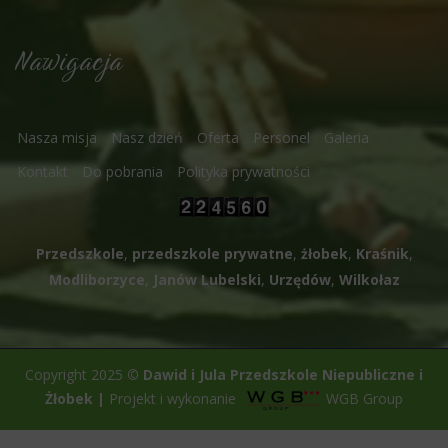
Nawigacja
Nasza misja
Nasz dzień
Oferta
Personel
Galeria
Kontakt
Do pobrania
Polityka prywatności
Przedszkole
,
przedszkole prywatne
,
żłobek
,
Kraśnik
,
Modliborzyce
,
Janów Lubelski
,
Urzędów
,
Wilkołaz
Copyright 2025
©
Dawid i Jula Przedszkole Niepubliczne i
Żłobek
|
Projekt i wykonanie
WGB Group