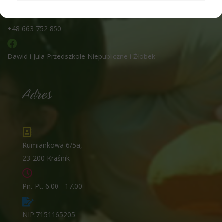
+48 663 752 850
Dawid i Jula Przedszkole Niepubliczne i Żłobek
Adres
Rumiankowa 6/5a,
23-200 Kraśnik
Pn.-Pt. 6.00 - 17.00
NIP:7151165205