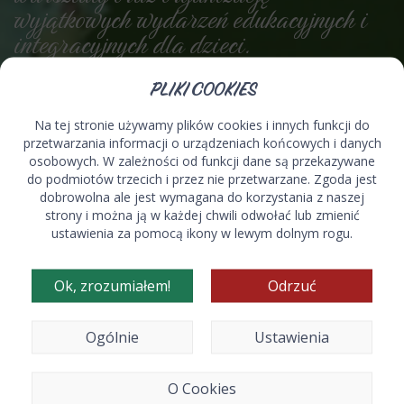
wyjątkowych wydarzeń edukacyjnych i
integracyjnych dla dzieci.
PLIKI COOKIES
Na tej stronie używamy plików cookies i innych funkcji do
O firmie
przetwarzania informacji o urządzeniach końcowych i danych
osobowych. W zależności od funkcji dane są przekazywane
do podmiotów trzecich i przez nie przetwarzane. Zgoda jest
dobrowolna ale jest wymagana do korzystania z naszej
strony i można ją w każdej chwili odwołać lub zmienić
Tworzymy miejsce, gdzie dzieci rozwijają swoje talenty i
ustawienia za pomocą ikony w lewym dolnym rogu.
bawią się radośnie, a rodzice czują się spokojnie.
Ok, zrozumiałem!
Odrzuć
Kontakt
Ogólnie
Ustawienia
O Cookies
dawidijula@interia.pl